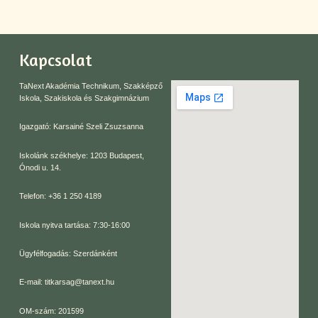
Kapcsolat
TaNext Akadémia Technikum, Szakképző
Iskola, Szakiskola és Szakgimnázium
Igazgató: Karsainé Szeli Zsuzsanna
Iskolánk székhelye: 1203 Budapest,
Ónodi u. 14.
Telefon: +36 1 250 4189
Iskola nyitva tartása: 7:30-16:00
Ügyfélfogadás: Szerdánként
E-mail: titkarsag@tanext.hu
OM-szám: 201599