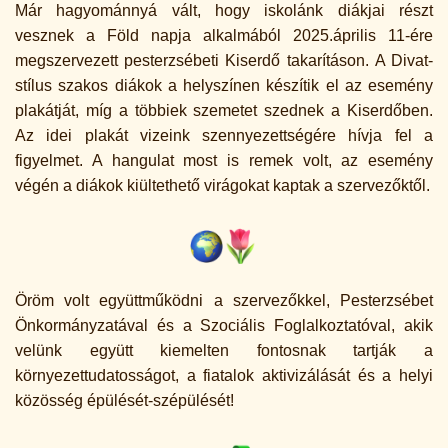
Már hagyománnyá vált, hogy iskolánk diákjai részt
vesznek a Föld napja alkalmából 2025.április 11-ére
megszervezett pesterzsébeti Kiserdő takarításon. A Divat-
stílus szakos diákok a helyszínen készítik el az esemény
plakátját, míg a többiek szemetet szednek a Kiserdőben.
Az idei plakát vizeink szennyezettségére hívja fel a
figyelmet. A hangulat most is remek volt, az esemény
végén a diákok kiültethető virágokat kaptak a szervezőktől.
Öröm volt együttműködni a szervezőkkel, Pesterzsébet
Önkormányzatával és a Szociális Foglalkoztatóval, akik
velünk együtt kiemelten fontosnak tartják a
környezettudatosságot, a fiatalok aktivizálását és a helyi
közösség épülését-szépülését!