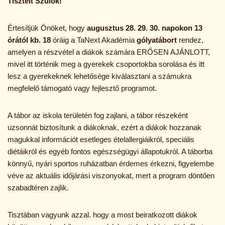
Tisztelt Szülők!
Értesítjük Önöket, hogy
augusztus 28. 29. 30. napokon 13
órától kb. 18
óráig a TaNext Akadémia
gólyatábort
rendez,
amelyen a részvétel a diákok számára ERŐSEN AJÁNLOTT,
mivel itt történik meg a gyerekek csoportokba sorolása és itt
lesz a gyerekeknek lehetősége kiválasztani a számukra
megfelelő támogató vagy fejlesztő programot.
A tábor az iskola területén fog zajlani, a tábor részeként
uzsonnát biztosítunk a diákoknak, ezért a diákok hozzanak
magukkal információt esetleges ételallergiáikról, speciális
diétáikról és egyéb fontos egészségügyi állapotukról. A táborba
könnyű, nyári sportos ruházatban érdemes érkezni, figyelembe
véve az aktuális időjárási viszonyokat, mert a program döntően
szabadtéren zajlik.
Tisztában vagyunk azzal. hogy a most beiratkozott diákok