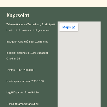
Kapcsolat
TaNext Akadémia Technikum, Szakképző
Iskola, Szakiskola és Szakgimnázium
Igazgató: Karsainé Szeli Zsuzsanna
Iskolánk székhelye: 1203 Budapest,
Ónodi u. 14.
Telefon: +36 1 250 4189
Iskola nyitva tartása: 7:30-16:00
Ügyfélfogadás: Szerdánként
E-mail: titkarsag@tanext.hu