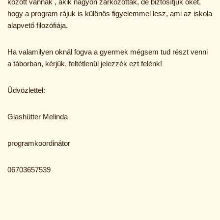
között vannak , akik nagyon zárkózottak, de biztosítjuk őket,
hogy a program rájuk is különös figyelemmel lesz, ami az iskola
alapvető filozófiája.
Ha valamilyen oknál fogva a gyermek mégsem tud részt venni
a táborban, kérjük, feltétlenül jelezzék ezt felénk!
Üdvözlettel:
Glashütter Melinda
programkoordinátor
06703657539