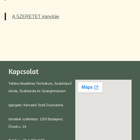
A SZERETET iránytűje
Kapcsolat
TaNext Akadémia Technikum, Szakképző
Iskola, Szakiskola és Szakgimnázium
Igazgató: Karsainé Szeli Zsuzsanna
Iskolánk székhelye: 1203 Budapest,
Ónodi u. 14.