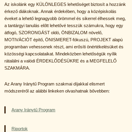
Az iskolánk egy KÜLÖNLEGES lehetőséget biztosít a hozzánk
érkező diákoknak. Annak érdekében, hogy a középiskolás
éveket a lehető legnagyobb örömmel és sikerrel élhessek meg,
a tantárgyi tanulás előtt lehetővé tesszük számukra, hogy egy
átfogó, SZORONGÁST oldó, ÖNBIZALOM növelő,
MOTIVÁCIÓT építő, ÖNISMERET-fókuszú, PROJEKT alapú
programban vehessenek részt, ami erősíti önértékelésüket és
közösségi kapcsolataikat. Mindeközben lehetőségük nyílik
rátalálni a valódi ÉRDEKLŐDÉSÜKRE és a MEGFELELŐ
SZAKMÁRA.
Az Arany Iránytű Program szakmai díjakkal elismert
módszeréről az alábbi linkeken olvashatnak bővebben:
Arany Iránytű Program
Riportok