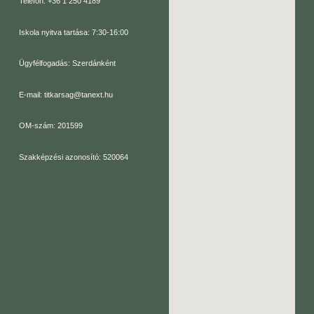
Telefon: +36 1 250 4189
Iskola nyitva tartása: 7:30-16:00
Ügyfélfogadás: Szerdánként
E-mail: titkarsag@tanext.hu
OM-szám: 201599
Szakképzési azonosító: 520064