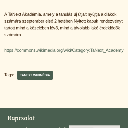
A TaNext Akadémia, amely a tanulás új útjait nyújtja a diákok
számára szeptember első 2 hetében Nyitott kapuk rendezvényt
tartott mind a közelében lévő, mind a távolabb lakó érdeklődők
számára.
https://commons.wikimedia.org/wiki/Category:TaNext_Academy
Tags:
TANEXT WIKIMÉDIA
Kapcsolat