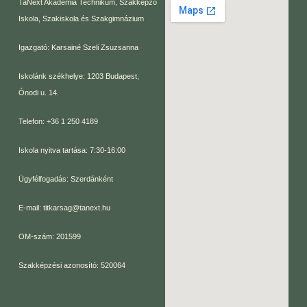
TaNext Akadémia Technikum, Szakképző
Iskola, Szakiskola és Szakgimnázium
Igazgató: Karsainé Szeli Zsuzsanna
Iskolánk székhelye: 1203 Budapest,
Ónodi u. 14.
Telefon: +36 1 250 4189
Iskola nyitva tartása: 7:30-16:00
Ügyfélfogadás: Szerdánként
E-mail: titkarsag@tanext.hu
OM-szám: 201599
Szakképzési azonosító: 520064